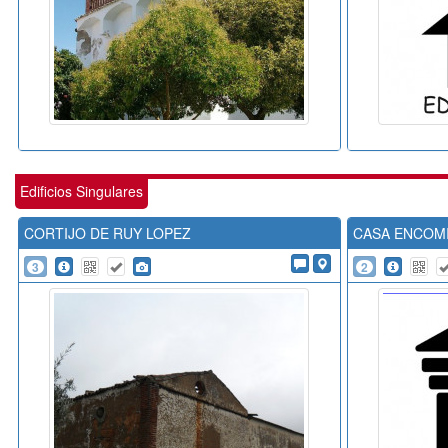
Edificios Singulares
CORTIJO DE RUY LOPEZ
CASA ENCOM
3
2