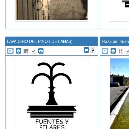
LAVADERO DEL PINO ( DE LANAS)
Plaza del Puen
2
1