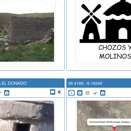
 EL DONADIO
38.4168, -6.16246
3