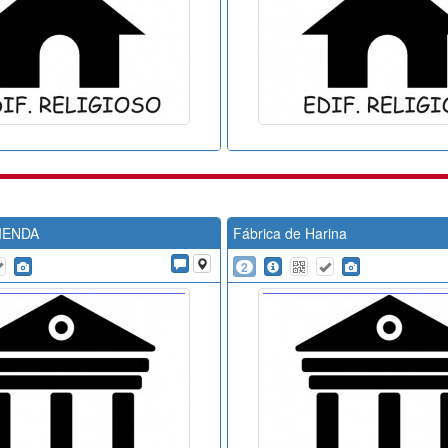
IENDA
Fábrica de Harina
2