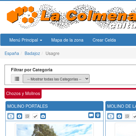
Menú Principal
Mapa de la zona
Crear Celda
España
Badajoz
Usagre
Filtrar por Categoria
Chozos y Molinos
MOLINO PORTALES
MOLINO DE L
3
3