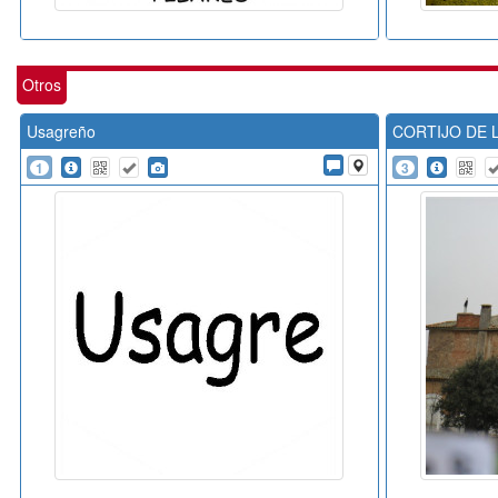
Otros
Usagreño
CORTIJO DE 
1
3