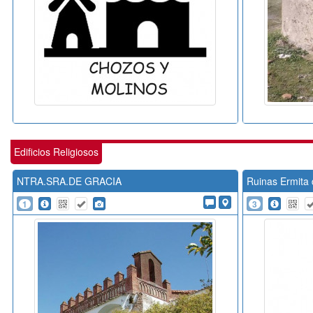
Edificios Religiosos
NTRA.SRA.DE GRACIA
Ruinas Ermita 
1
3